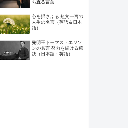
ち直る言葉
心を揺さぶる 短文一言の
人生の名言（英語＆日本
語）
発明王トーマス・エジソ
ンの名言 努力を続ける秘
訣（日本語・英語）