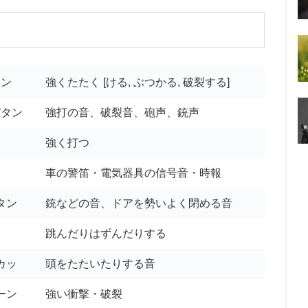
スン
強くたたく [ける, ぶつかる, 破裂する]
バタン
強打の音、破裂音、砲声、銃声
強く打つ
車の警笛・電気器具の信号音・時報
タン
銃などの音、ドアを勢いよく閉める音
跳んだりはずんだりする
カッ
頭をたたいたりする音
ーン
強い衝撃・破裂