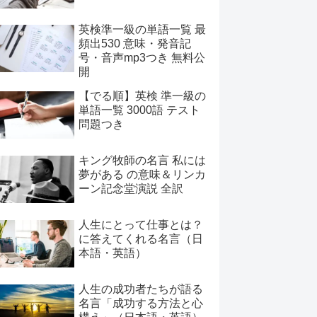
英検準一級の単語一覧 最
頻出530 意味・発音記
号・音声mp3つき 無料公
開
【でる順】英検 準一級の
単語一覧 3000語 テスト
問題つき
キング牧師の名言 私には
夢がある の意味＆リンカ
ーン記念堂演説 全訳
人生にとって仕事とは？
に答えてくれる名言（日
本語・英語）
人生の成功者たちが語る
名言「成功する方法と心