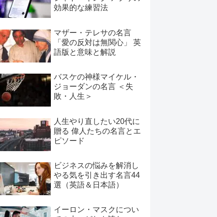
効果的な練習法
マザー・テレサの名言
「愛の反対は無関心」 英
語版と意味と解説
バスケの神様マイケル・
ジョーダンの名言 ＜失
敗・人生＞
人生やり直したい20代に
贈る 偉人たちの名言とエ
ピソード
ビジネスの悩みを解消し
やる気を引き出す名言44
選（英語＆日本語）
イーロン・マスクについ