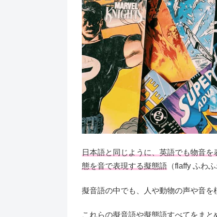
日本語と同じように、英語でも物音を
態を音で表現する擬態語
（flaffy ふ
擬音語の中でも、人や動物の声や音を
これらの擬音語や擬態語すべてをまとめて