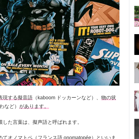
表現する擬音語
（kaboom ドッカーンなど）、
物の状
わふわなど）
があります。
模した言葉は、擬声語と呼ばれます。
オノマトペ（フランス語 onomatopée）といいま