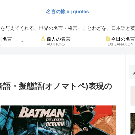
を与えてくれる、世界の名言・格言・ことわざを、日本語と英語
別名言
偉人の名言
今日の名言
E
AUTHORS
EXPLANATION
語・擬態語(オノマトペ)表現の