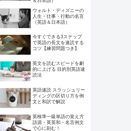
＆日本語）
ウォルト・ディズニーの
人生・仕事・行動の名言
（英語＆日本語）
今すぐできる3ステップ
で英語の長文を速読する
コツ【練習問題つき】
英文を読むスピードを劇
的に上げる 目的別英語速
読法
英語速読 スラッシュリー
ディングの区切り方を例
文と和訳で解説
英検準一級単語の覚え方
語源・英英和・名言例文
で心に刻む！