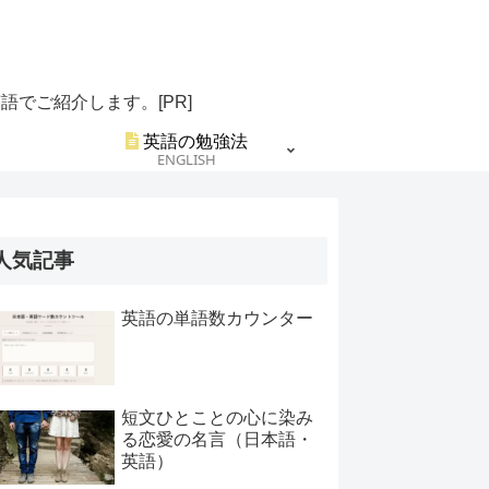
でご紹介します。[PR]
英語の勉強法
ENGLISH
人気記事
英語の単語数カウンター
短文ひとことの心に染み
る恋愛の名言（日本語・
英語）