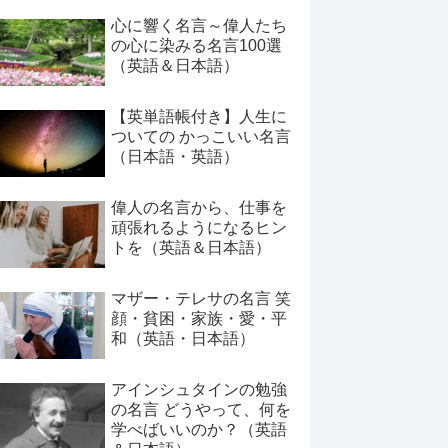
心に響く名言～偉人たち
の心に染みる名言100選
（英語＆日本語）
【英単語帳付き】人生に
ついての かっこいい名言
（日本語・英語）
偉人の名言から、仕事を
頑張れるようになるヒン
トを（英語＆日本語）
マザー・テレサの名言 笑
顔・貧困・家族・愛・平
和（英語・日本語）
アインシュタインの勉強
の名言 どうやって、何を
学べばいいのか？（英語