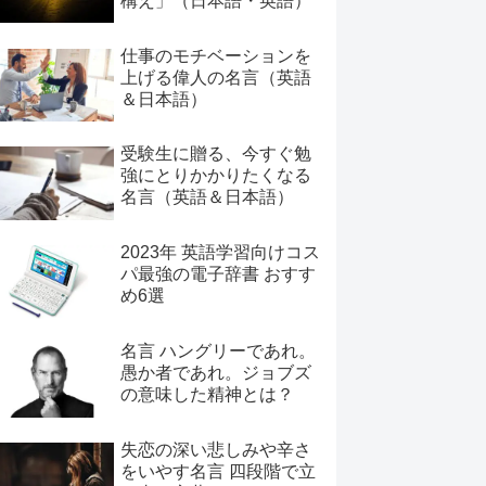
構え」（日本語・英語）
仕事のモチベーションを
上げる偉人の名言（英語
＆日本語）
受験生に贈る、今すぐ勉
強にとりかかりたくなる
名言（英語＆日本語）
2023年 英語学習向けコス
パ最強の電子辞書 おすす
め6選
名言 ハングリーであれ。
愚か者であれ。ジョブズ
の意味した精神とは？
失恋の深い悲しみや辛さ
をいやす名言 四段階で立