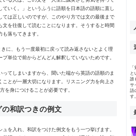
していく。」というふうに語順を日本語の語順に直し
しては正しいのですが、このやり方では文の最後まで
も文を往復して読むことになります。そうすると時間
力も落ちてきます。
ときに、もう一度最初に戻って読み返さないとよく理
ープ単位で前からどんどん解釈していないためです。
「
いってしまいますから、聞いた端から英語の語順のま
と
誰
くことが一層大切になります。リスニング力を向上さ
サ
り方を身につけることが必要です。
語
す
グの和訳つきの例文
シュを入れ、和訳をつけた例文をもう一つ挙げます。