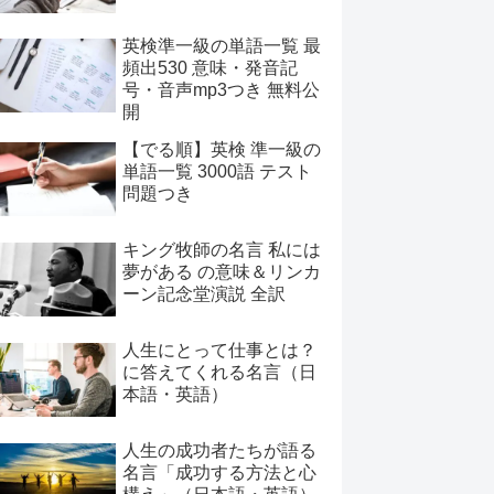
英検準一級の単語一覧 最
頻出530 意味・発音記
号・音声mp3つき 無料公
開
【でる順】英検 準一級の
単語一覧 3000語 テスト
問題つき
キング牧師の名言 私には
夢がある の意味＆リンカ
ーン記念堂演説 全訳
人生にとって仕事とは？
に答えてくれる名言（日
本語・英語）
人生の成功者たちが語る
名言「成功する方法と心