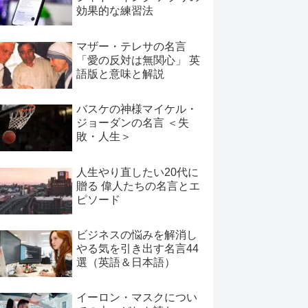
効果的な練習法
マザー・テレサの名言
「愛の反対は無関心」 英
語版と意味と解説
バスケの神様マイケル・
ジョーダンの名言 ＜失
敗・人生＞
人生やり直したい20代に
贈る 偉人たちの名言とエ
ピソード
ビジネスの悩みを解消し
やる気を引き出す名言44
選（英語＆日本語）
イーロン・マスクについ