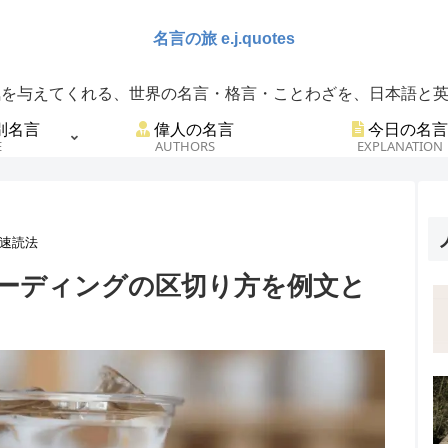
を与えてくれる、世界の名言・格言・ことわざを、日本語と英語
別名言
偉人の名言
今日の名言
E
AUTHORS
EXPLANATION
速読法
リーディングの区切り方を例文と