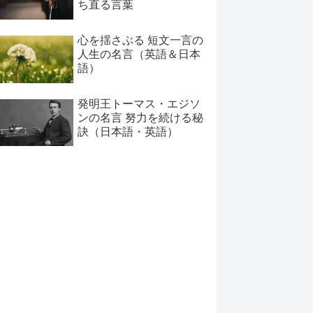
ち直る言葉
心を揺さぶる 短文一言の
人生の名言（英語＆日本
語）
発明王トーマス・エジソ
ンの名言 努力を続ける秘
訣（日本語・英語）