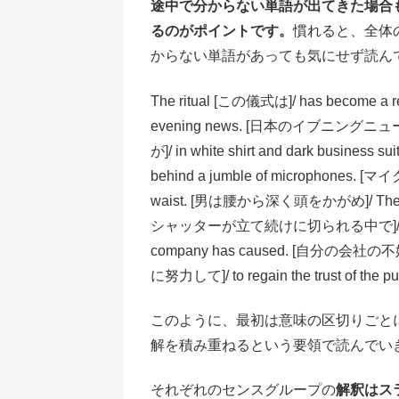
途中で分からない単語が出てきた場合
るのがポイントです。
慣れると、全体
からない単語があっても気にせず読ん
The ritual [この儀式は]/ has become 
evening news. [日本のイブニングニュース
が]/ in white shirt and dark bus
behind a jumble of microphones. [
waist. [男は腰から深く頭をかがめ]/ Then [そし
シャッターが立て続けに切られる中で]/ he apolo
company has caused. [自分の会社の不
に努力して]/ to regain the trust o
このように、最初は意味の区切りごと
解を積み重ねるという要領で読んでい
それぞれのセンスグループの
解釈はス