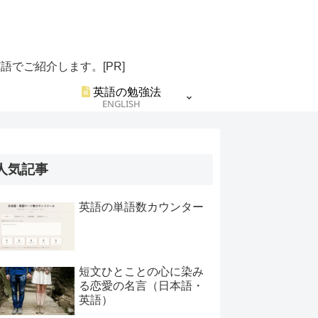
でご紹介します。[PR]
英語の勉強法
ENGLISH
人気記事
英語の単語数カウンター
短文ひとことの心に染み
る恋愛の名言（日本語・
英語）