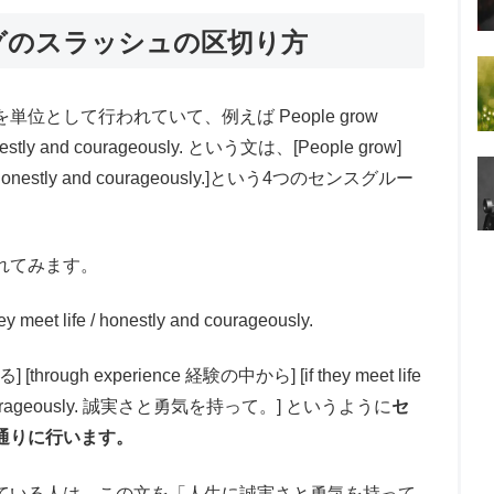
グのスラッシュの区切り方
として行われていて、例えば People grow
 honestly and courageously. という文は、[People grow]
 life] [honestly and courageously.]という4つのセンスグルー
れてみます。
ey meet life / honestly and courageously.
rough experience 経験の中から] [if they meet life
courageously. 誠実さと勇気を持って。] というように
セ
通りに行います。
ている人は、この文を「人生に誠実さと勇気を持って