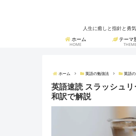
人生に癒しと指針と勇気
ホーム
テーマ
HOME
THEM
ホーム
英語の勉強法
英語の
英語速読 スラッシュ
和訳で解説