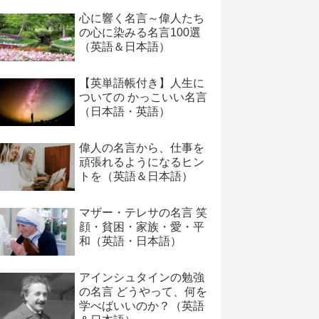
心に響く名言～偉人たち
の心に染みる名言100選
（英語＆日本語）
【英単語帳付き】人生に
ついての かっこいい名言
（日本語・英語）
偉人の名言から、仕事を
頑張れるようになるヒン
トを（英語＆日本語）
マザー・テレサの名言 笑
顔・貧困・家族・愛・平
和（英語・日本語）
アインシュタインの勉強
の名言 どうやって、何を
学べばいいのか？（英語