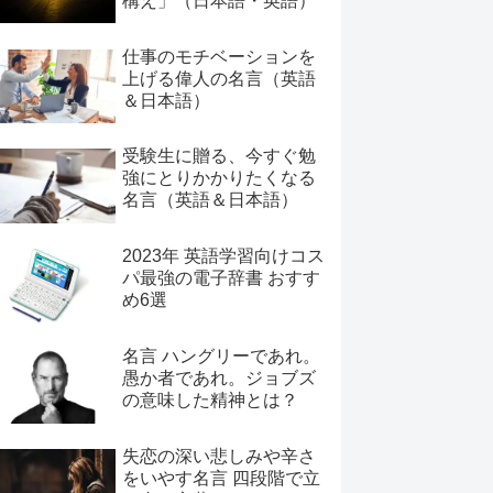
構え」（日本語・英語）
仕事のモチベーションを
上げる偉人の名言（英語
＆日本語）
受験生に贈る、今すぐ勉
強にとりかかりたくなる
名言（英語＆日本語）
2023年 英語学習向けコス
パ最強の電子辞書 おすす
め6選
名言 ハングリーであれ。
愚か者であれ。ジョブズ
の意味した精神とは？
失恋の深い悲しみや辛さ
をいやす名言 四段階で立