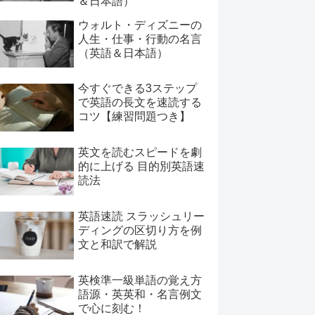
＆日本語）
ウォルト・ディズニーの
人生・仕事・行動の名言
（英語＆日本語）
今すぐできる3ステップ
で英語の長文を速読する
コツ【練習問題つき】
英文を読むスピードを劇
的に上げる 目的別英語速
読法
英語速読 スラッシュリー
ディングの区切り方を例
文と和訳で解説
英検準一級単語の覚え方
語源・英英和・名言例文
で心に刻む！