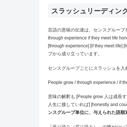
スラッシュリーディン
言語の意味の伝達は、センスグループを単位
through experience if they meet life
[through experience] [if they meet
プから成り立っています。
センスグループごとにスラッシュを入
People grow / through experience / if th
意味の解釈も [People grow 人は成長する] [th
人生に接していれば] [honestly and 
ンスグループ単位に、与えられた語順
「返り読み（戻り読み）」の癖がつい