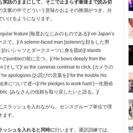
も英語のままにして、そこで止まらず最後まで読み切
の文脈の中でどういう意味かおよその推測がつき、分
でいけるようになります。
a regular feature [毎度おなじみのものである]/ on Japan’s
で。]/ A solemn-faced man [solemnな顔をした男
iness suit [白いシャツとダークスーツに身を固め]/ stands
マイクのjumbleの前に立つ。]/ He bows deeply from the
て]/ as the cameras continue to click, [カメラの
gizes [お詫びの言葉を]/ for the trouble his
始末について述べ]/ He pledges to work hard [一生懸命
f the public. [みなさんの信頼を取り戻したいと語る。]/
にスラッシュを入れながら、センスグループ単位で理
きます。
ラッシュを入れると同時に
行います。通訳訓練では、