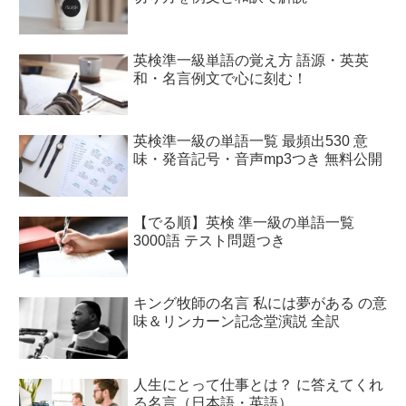
英検準一級単語の覚え方 語源・英英
和・名言例文で心に刻む！
英検準一級の単語一覧 最頻出530 意
味・発音記号・音声mp3つき 無料公開
【でる順】英検 準一級の単語一覧
3000語 テスト問題つき
キング牧師の名言 私には夢がある の意
味＆リンカーン記念堂演説 全訳
人生にとって仕事とは？ に答えてくれ
る名言（日本語・英語）