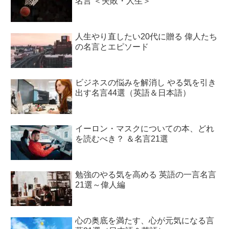
名言 ＜失敗・人生＞
人生やり直したい20代に贈る 偉人たち
の名言とエピソード
ビジネスの悩みを解消し やる気を引き
出す名言44選（英語＆日本語）
イーロン・マスクについての本、どれ
を読むべき？ ＆名言21選
勉強のやる気を高める 英語の一言名言
21選～偉人編
心の奥底を満たす、心が元気になる言