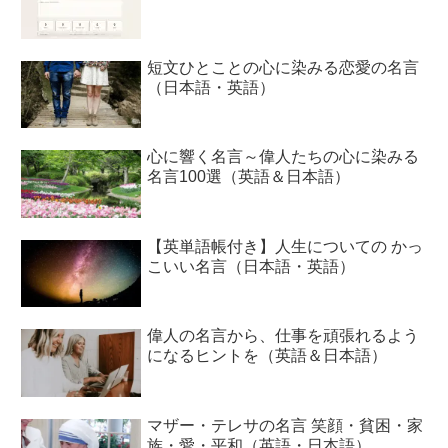
短文ひとことの心に染みる恋愛の名言
（日本語・英語）
心に響く名言～偉人たちの心に染みる
名言100選（英語＆日本語）
【英単語帳付き】人生についての かっ
こいい名言（日本語・英語）
偉人の名言から、仕事を頑張れるよう
になるヒントを（英語＆日本語）
マザー・テレサの名言 笑顔・貧困・家
族・愛・平和（英語・日本語）