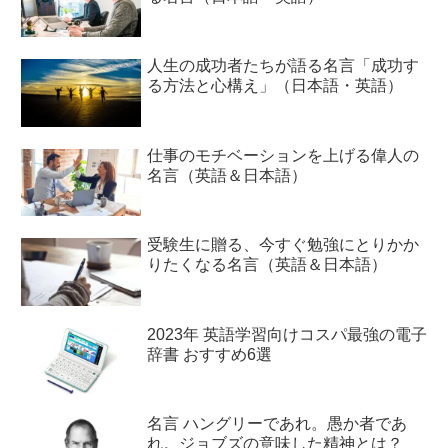
人生の成功者たちが語る名言「成功す
る方法と心構え」（日本語・英語）
仕事のモチベーションを上げる偉人の
名言（英語＆日本語）
受験生に贈る、今すぐ勉強にとりかか
りたくなる名言（英語＆日本語）
2023年 英語学習向けコスパ最強の電子
辞書 おすすめ6選
名言 ハングリーであれ。愚か者であ
れ。ジョブズの意味した精神とは？