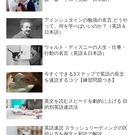
アインシュタインの勉強の名言 どうや
って、何を学べばいいのか？（英語＆
日本語）
ウォルト・ディズニーの人生・仕事・
行動の名言（英語＆日本語）
今すぐできる3ステップで英語の長文
を速読するコツ【練習問題つき】
英文を読むスピードを劇的に上げる 目
的別英語速読法
英語速読 スラッシュリーディングの区
切り方を例文と和訳で解説