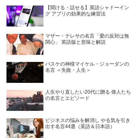
【聞ける・話せる】英語シャドーイン
グ アプリの効果的な練習法
マザー・テレサの名言「愛の反対は無
関心」 英語版と意味と解説
バスケの神様マイケル・ジョーダンの
名言 ＜失敗・人生＞
人生やり直したい20代に贈る 偉人たち
の名言とエピソード
ビジネスの悩みを解消し やる気を引き
出す名言44選（英語＆日本語）