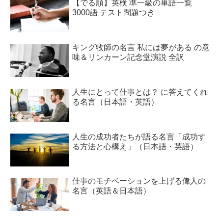
【でる順】英検 準一級の単語一覧
3000語 テスト問題つき
キング牧師の名言 私には夢がある の意
味＆リンカーン記念堂演説 全訳
人生にとって仕事とは？ に答えてくれ
る名言（日本語・英語）
人生の成功者たちが語る名言「成功す
る方法と心構え」（日本語・英語）
仕事のモチベーションを上げる偉人の
名言（英語＆日本語）