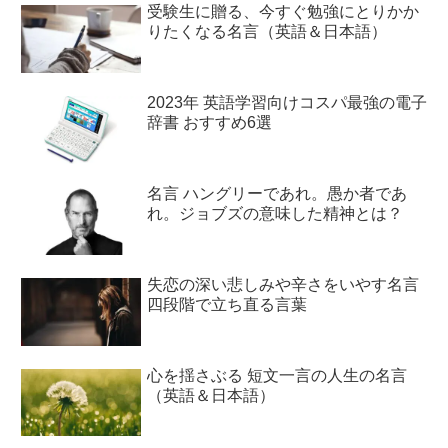
受験生に贈る、今すぐ勉強にとりかか
りたくなる名言（英語＆日本語）
2023年 英語学習向けコスパ最強の電子
辞書 おすすめ6選
名言 ハングリーであれ。愚か者であ
れ。ジョブズの意味した精神とは？
失恋の深い悲しみや辛さをいやす名言
四段階で立ち直る言葉
心を揺さぶる 短文一言の人生の名言
（英語＆日本語）