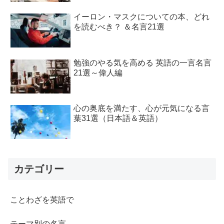
イーロン・マスクについての本、どれ
を読むべき？ ＆名言21選
勉強のやる気を高める 英語の一言名言
21選～偉人編
心の奥底を満たす、心が元気になる言
葉31選（日本語＆英語）
カテゴリー
ことわざを英語で
テーマ別の名言