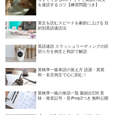
を速読するコツ【練習問題つき】
英文を読むスピードを劇的に上げる 目
的別英語速読法
英語速読 スラッシュリーディングの区
切り方を例文と和訳で解説
英検準一級単語の覚え方 語源・英英
和・名言例文で心に刻む！
英検準一級の単語一覧 最頻出530 意
味・発音記号・音声mp3つき 無料公開