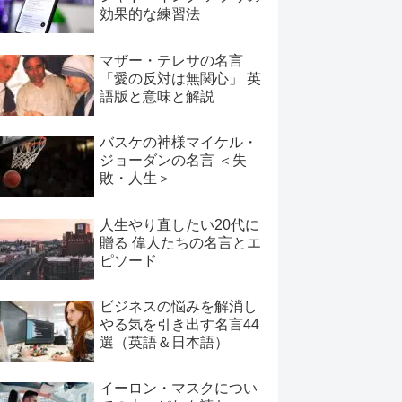
効果的な練習法
マザー・テレサの名言
「愛の反対は無関心」 英
語版と意味と解説
バスケの神様マイケル・
ジョーダンの名言 ＜失
敗・人生＞
人生やり直したい20代に
贈る 偉人たちの名言とエ
ピソード
ビジネスの悩みを解消し
やる気を引き出す名言44
選（英語＆日本語）
イーロン・マスクについ