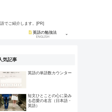
でご紹介します。[PR]
英語の勉強法
ENGLISH
人気記事
英語の単語数カウンター
短文ひとことの心に染み
る恋愛の名言（日本語・
英語）