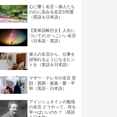
心に響く名言～偉人たち
の心に染みる名言100選
（英語＆日本語）
【英単語帳付き】人生に
ついての かっこいい名言
（日本語・英語）
偉人の名言から、仕事を
頑張れるようになるヒン
トを（英語＆日本語）
マザー・テレサの名言 笑
顔・貧困・家族・愛・平
和（英語・日本語）
アインシュタインの勉強
の名言 どうやって、何を
学べばいいのか？（英語