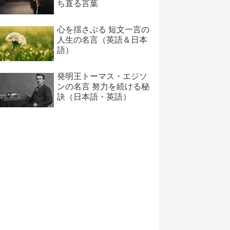
ち直る言葉
心を揺さぶる 短文一言の
人生の名言（英語＆日本
語）
発明王トーマス・エジソ
ンの名言 努力を続ける秘
訣（日本語・英語）