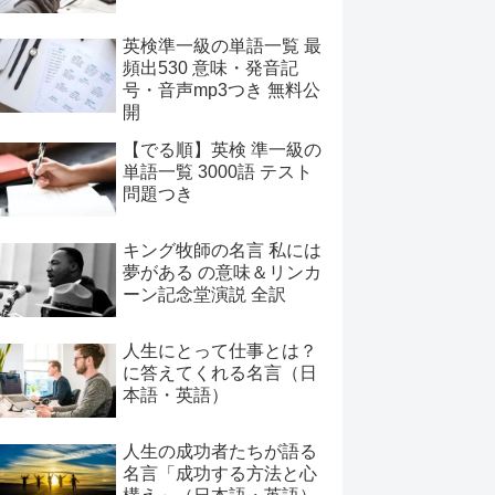
英検準一級の単語一覧 最
頻出530 意味・発音記
号・音声mp3つき 無料公
開
【でる順】英検 準一級の
単語一覧 3000語 テスト
問題つき
キング牧師の名言 私には
夢がある の意味＆リンカ
ーン記念堂演説 全訳
人生にとって仕事とは？
に答えてくれる名言（日
本語・英語）
人生の成功者たちが語る
名言「成功する方法と心