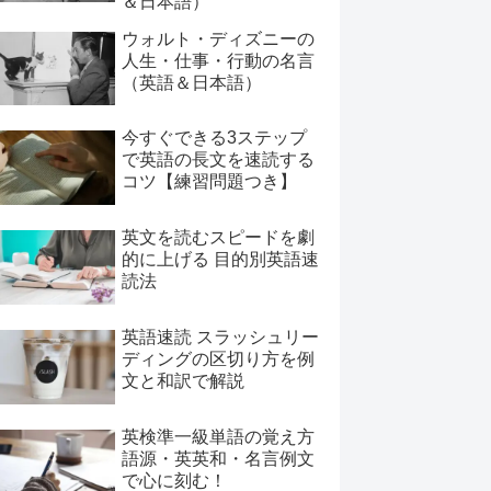
＆日本語）
ウォルト・ディズニーの
人生・仕事・行動の名言
（英語＆日本語）
今すぐできる3ステップ
で英語の長文を速読する
コツ【練習問題つき】
英文を読むスピードを劇
的に上げる 目的別英語速
読法
英語速読 スラッシュリー
ディングの区切り方を例
文と和訳で解説
英検準一級単語の覚え方
語源・英英和・名言例文
で心に刻む！