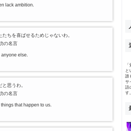
n lack ambition.
たたちを喜ばせるためじゃないわ。
功の名言
r anyone else.
「
と
誰
サ
だと思うわ。
語
す
功の名言
l things that happen to us.