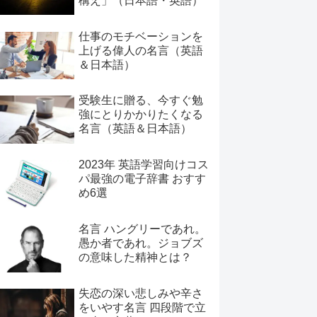
構え」（日本語・英語）
仕事のモチベーションを
上げる偉人の名言（英語
＆日本語）
受験生に贈る、今すぐ勉
強にとりかかりたくなる
名言（英語＆日本語）
2023年 英語学習向けコス
パ最強の電子辞書 おすす
め6選
名言 ハングリーであれ。
愚か者であれ。ジョブズ
の意味した精神とは？
失恋の深い悲しみや辛さ
をいやす名言 四段階で立