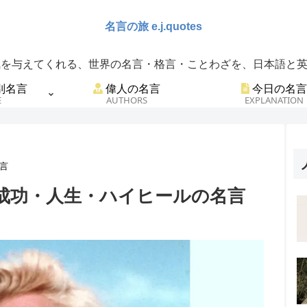
を与えてくれる、世界の名言・格言・ことわざを、日本語と英語
別名言
偉人の名言
今日の名言
E
AUTHORS
EXPLANATION
言
成功・人生・ハイヒールの名言