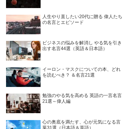
人生やり直したい20代に贈る 偉人たち
の名言とエピソード
ビジネスの悩みを解消し やる気を引き
出す名言44選（英語＆日本語）
イーロン・マスクについての本、どれ
を読むべき？ ＆名言21選
勉強のやる気を高める 英語の一言名言
21選～偉人編
心の奥底を満たす、心が元気になる言
葉31選（日本語＆英語）