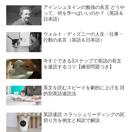
アインシュタインの勉強の名言 どうや
って、何を学べばいいのか？（英語＆
日本語）
ウォルト・ディズニーの人生・仕事・
行動の名言（英語＆日本語）
今すぐできる3ステップで英語の長文
を速読するコツ【練習問題つき】
英文を読むスピードを劇的に上げる 目
的別英語速読法
英語速読 スラッシュリーディングの区
切り方を例文と和訳で解説