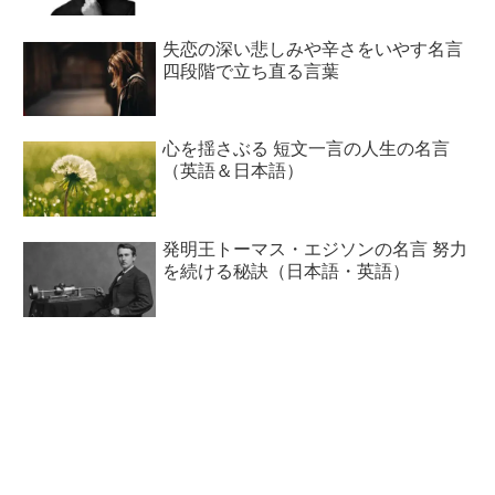
失恋の深い悲しみや辛さをいやす名言
四段階で立ち直る言葉
心を揺さぶる 短文一言の人生の名言
（英語＆日本語）
発明王トーマス・エジソンの名言 努力
を続ける秘訣（日本語・英語）