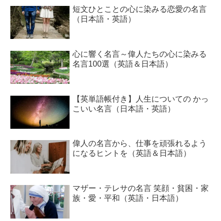
短文ひとことの心に染みる恋愛の名言
（日本語・英語）
心に響く名言～偉人たちの心に染みる
名言100選（英語＆日本語）
【英単語帳付き】人生についての かっ
こいい名言（日本語・英語）
偉人の名言から、仕事を頑張れるよう
になるヒントを（英語＆日本語）
マザー・テレサの名言 笑顔・貧困・家
族・愛・平和（英語・日本語）