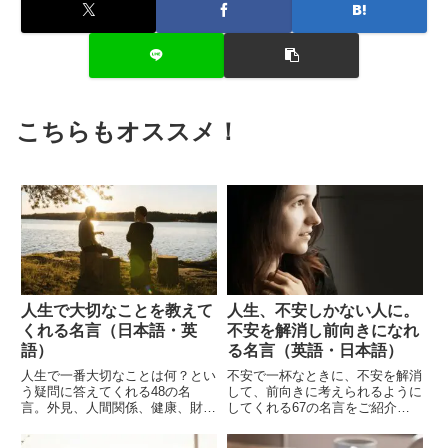
こちらもオススメ！
人生で大切なことを教えて
人生、不安しかない人に。
くれる名言（日本語・英
不安を解消し前向きになれ
語）
る名言（英語・日本語）
人生で一番大切なことは何？とい
不安で一杯なときに、不安を解消
う疑問に答えてくれる48の名
して、前向きに考えられるように
言。外見、人間関係、健康、財
してくれる67の名言をご紹介し
産、名誉、地位、名声、気になる
ます。不安になる理由があるとき
ことは沢山あるけれど……
も、なんとなく不安なときも、考