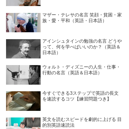
マザー・テレサの名言 笑顔・貧困・家
族・愛・平和（英語・日本語）
アインシュタインの勉強の名言 どうや
って、何を学べばいいのか？（英語＆
日本語）
ウォルト・ディズニーの人生・仕事・
行動の名言（英語＆日本語）
今すぐできる3ステップで英語の長文
を速読するコツ【練習問題つき】
英文を読むスピードを劇的に上げる 目
的別英語速読法