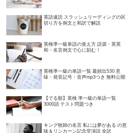
英語速読 スラッシュリーディングの区
切り方を例文と和訳で解説
英検準一級単語の覚え方 語源・英英
和・名言例文で心に刻む！
英検準一級の単語一覧 最頻出530 意
味・発音記号・音声mp3つき 無料公開
【でる順】英検 準一級の単語一覧
3000語 テスト問題つき
キング牧師の名言 私には夢がある の意
味＆リンカーン記念堂演説 全訳