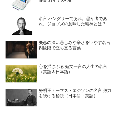
名言 ハングリーであれ。愚か者であ
れ。ジョブズの意味した精神とは？
失恋の深い悲しみや辛さをいやす名言
四段階で立ち直る言葉
心を揺さぶる 短文一言の人生の名言
（英語＆日本語）
発明王トーマス・エジソンの名言 努力
を続ける秘訣（日本語・英語）