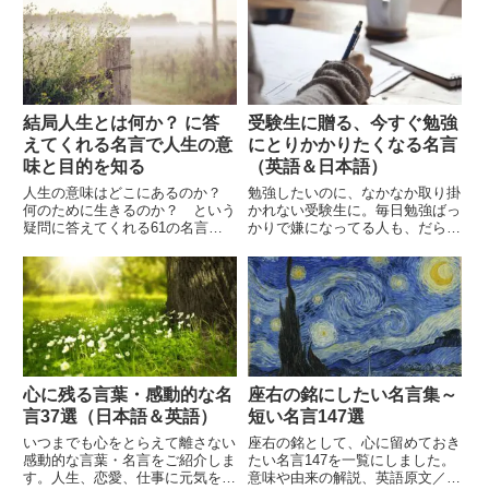
え方を切り替えるきっかけとなる
言葉に、きっと出合えます。
結局人生とは何か？ に答
受験生に贈る、今すぐ勉強
えてくれる名言で人生の意
にとりかかりたくなる名言
味と目的を知る
（英語＆日本語）
人生の意味はどこにあるのか？
勉強したいのに、なかなか取り掛
何のために生きるのか？ という
かれない受験生に。毎日勉強ばっ
疑問に答えてくれる61の名言を
かりで嫌になってる人も、だらけ
ご紹介します。人生の意義につい
てきてる人も、努力が苦手な人
ての偉人たちの語った言葉をヒン
も、やる気をなくしている人も、
トにして、自分にしっくりくる答
色々なことを考えて怖くなってる
えを見つられます。
人も、今すぐ机に向かいたくなる
30の名言を英文付きで。
心に残る言葉・感動的な名
座右の銘にしたい名言集～
言37選（日本語＆英語）
短い名言147選
いつまでも心をとらえて離さない
座右の銘として、心に留めておき
感動的な言葉・名言をご紹介しま
たい名言147を一覧にしました。
す。人生、恋愛、仕事に元気を。
意味や由来の解説、英語原文／英