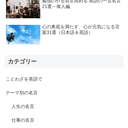
勉強のやる気を高める 英語の一言名言
21選～偉人編
心の奥底を満たす、心が元気になる言
葉31選（日本語＆英語）
カテゴリー
ことわざを英語で
テーマ別の名言
人生の名言
仕事の名言