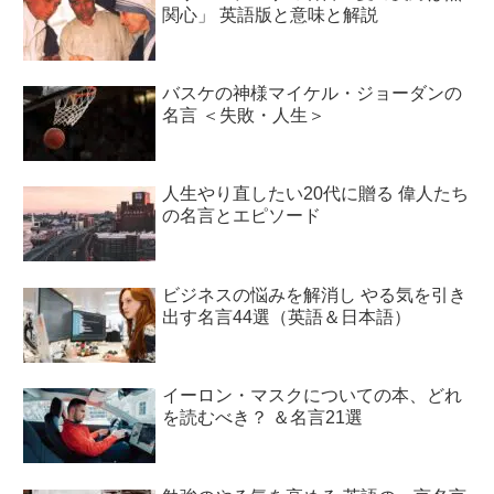
関心」 英語版と意味と解説
バスケの神様マイケル・ジョーダンの
名言 ＜失敗・人生＞
人生やり直したい20代に贈る 偉人たち
の名言とエピソード
ビジネスの悩みを解消し やる気を引き
出す名言44選（英語＆日本語）
イーロン・マスクについての本、どれ
を読むべき？ ＆名言21選