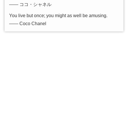
―― ココ・シャネル
You live but once; you might as well be amusing.
―― Coco Chanel