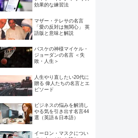
効果的な練習法
マザー・テレサの名言
「愛の反対は無関心」 英
語版と意味と解説
バスケの神様マイケル・
ジョーダンの名言 ＜失
敗・人生＞
人生やり直したい20代に
贈る 偉人たちの名言とエ
ピソード
ビジネスの悩みを解消し
やる気を引き出す名言44
選（英語＆日本語）
イーロン・マスクについ