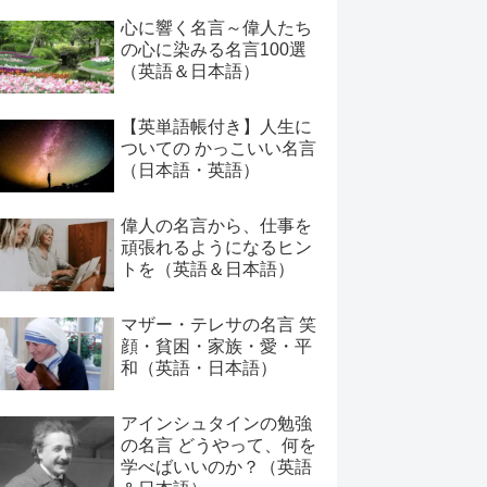
心に響く名言～偉人たち
の心に染みる名言100選
（英語＆日本語）
【英単語帳付き】人生に
ついての かっこいい名言
（日本語・英語）
偉人の名言から、仕事を
頑張れるようになるヒン
トを（英語＆日本語）
マザー・テレサの名言 笑
顔・貧困・家族・愛・平
和（英語・日本語）
アインシュタインの勉強
の名言 どうやって、何を
学べばいいのか？（英語