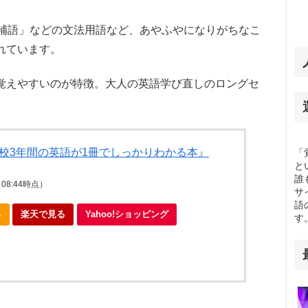
「補語」などの文法用語など、あやふやになりがちなこ
れています。
覚えやすいのが特徴。大人の英語学び直しのロングセ
学校3年間の英語が1冊でしっかりわかる本』
「
と
誰
7 08:44時点）
サ
語
る
楽天で見る
Yahoo!ショッピング
す