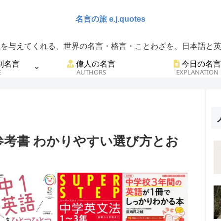
を与えてくれる、世界の名言・格言・ことわざを、日本語と英語
別名言
偉人の名言
今日の名言
E
AUTHORS
EXPLANATION
参考書 わかりやすい選び方とお