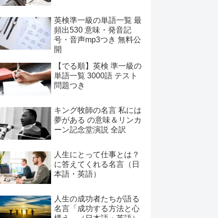
英検準一級の単語一覧 最
頻出530 意味・発音記
号・音声mp3つき 無料公
開
【でる順】英検 準一級の
単語一覧 3000語 テスト
問題つき
キング牧師の名言 私には
夢がある の意味＆リンカ
ーン記念堂演説 全訳
人生にとって仕事とは？
に答えてくれる名言（日
本語・英語）
人生の成功者たちが語る
名言「成功する方法と心