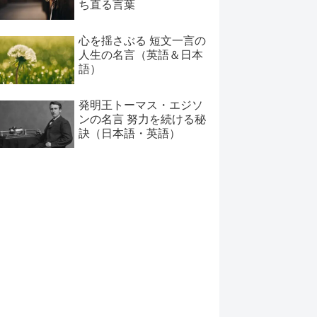
ち直る言葉
心を揺さぶる 短文一言の
人生の名言（英語＆日本
語）
発明王トーマス・エジソ
ンの名言 努力を続ける秘
訣（日本語・英語）