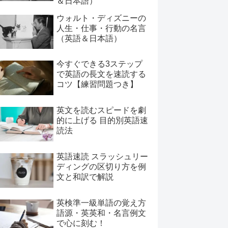
＆日本語）
ウォルト・ディズニーの
人生・仕事・行動の名言
（英語＆日本語）
今すぐできる3ステップ
で英語の長文を速読する
コツ【練習問題つき】
英文を読むスピードを劇
的に上げる 目的別英語速
読法
英語速読 スラッシュリー
ディングの区切り方を例
文と和訳で解説
英検準一級単語の覚え方
語源・英英和・名言例文
で心に刻む！