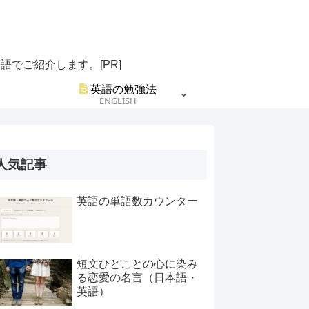
でご紹介します。[PR]
英語の勉強法
ENGLISH
人気記事
英語の単語数カウンター
短文ひとことの心に染み
る恋愛の名言（日本語・
英語）