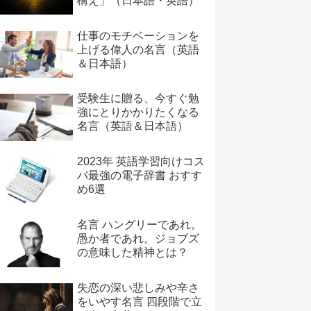
構え」（日本語・英語）
仕事のモチベーションを
上げる偉人の名言（英語
＆日本語）
受験生に贈る、今すぐ勉
強にとりかかりたくなる
名言（英語＆日本語）
2023年 英語学習向けコス
パ最強の電子辞書 おすす
め6選
名言 ハングリーであれ。
愚か者であれ。ジョブズ
の意味した精神とは？
失恋の深い悲しみや辛さ
をいやす名言 四段階で立