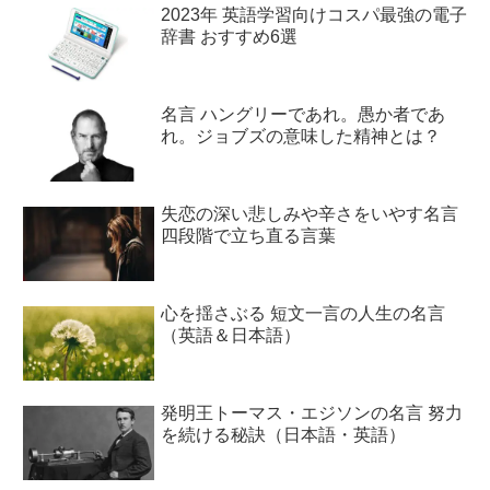
2023年 英語学習向けコスパ最強の電子
辞書 おすすめ6選
名言 ハングリーであれ。愚か者であ
れ。ジョブズの意味した精神とは？
失恋の深い悲しみや辛さをいやす名言
四段階で立ち直る言葉
心を揺さぶる 短文一言の人生の名言
（英語＆日本語）
発明王トーマス・エジソンの名言 努力
を続ける秘訣（日本語・英語）