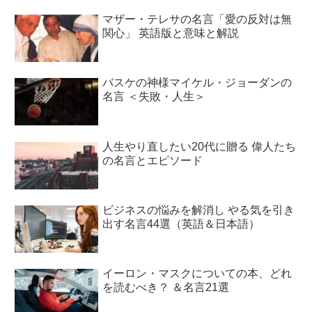
マザー・テレサの名言「愛の反対は無
関心」 英語版と意味と解説
バスケの神様マイケル・ジョーダンの
名言 ＜失敗・人生＞
人生やり直したい20代に贈る 偉人たち
の名言とエピソード
ビジネスの悩みを解消し やる気を引き
出す名言44選（英語＆日本語）
イーロン・マスクについての本、どれ
を読むべき？ ＆名言21選