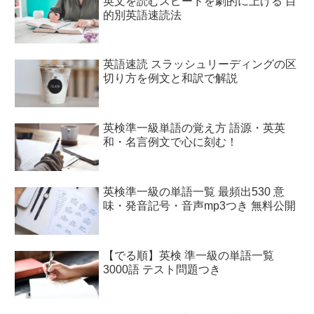
英文を読むスピードを劇的に上げる 目
的別英語速読法
英語速読 スラッシュリーディングの区
切り方を例文と和訳で解説
英検準一級単語の覚え方 語源・英英
和・名言例文で心に刻む！
英検準一級の単語一覧 最頻出530 意
味・発音記号・音声mp3つき 無料公開
【でる順】英検 準一級の単語一覧
3000語 テスト問題つき