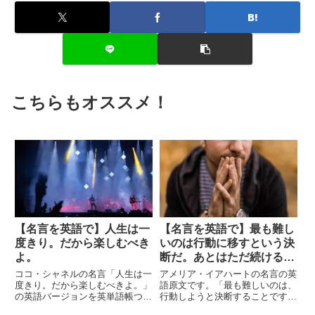
こちらもオススメ！
【名言を英語で】人生は一
【名言を英語で】最も難し
度きり。だから楽しむべき
いのは行動に移すという決
よ。
断だ。あとはただ続けるだ
けでいいのだから。
ココ・シャネルの名言「人生は一
アメリア・イアハートの名言の英
度きり。だから楽しむべきよ。」
語原文です。「最も難しいのは、
の英語バージョンを英単語帳つき
行動しようと決断することです。
でご紹介します。
決断してしまえばあとはそれを行