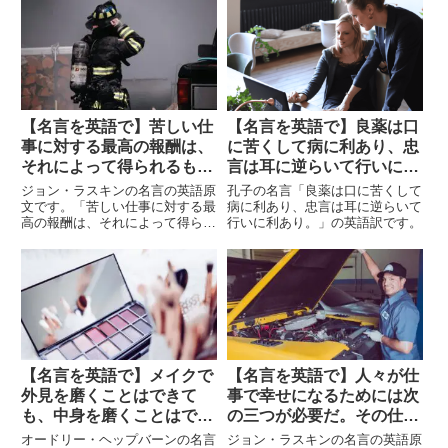
うだけ。恐怖は張子の虎です。自
分で決断すれば、どんなことでも
できる。人生を変え、思い通りに
することができる。そしてその…
【名言を英語で】苦しい仕
【名言を英語で】良薬は口
事に対する最高の報酬は、
に苦くして病に利あり、忠
それによって得られるもの
言は耳に逆らいて行いに利
ではなく、その過程でつく
あり。
ジョン・ラスキンの名言の英語原
孔子の名言「良薬は口に苦くして
られる我々自身の姿だ。
文です。「苦しい仕事に対する最
病に利あり、忠言は耳に逆らいて
高の報酬は、それによって得られ
行いに利あり。」の英語訳です。
るものではなく、その過程でつく
られる我々自身の姿だ。」
【名言を英語で】メイクで
【名言を英語で】人々が仕
外見を磨くことはできて
事で幸せになるためには次
も、中身を磨くことはでき
の三つが必要だ。その仕事
ません。メイクごと食べで
に向いていること、働きす
オードリー・ヘップバーンの名言
ジョン・ラスキンの名言の英語原