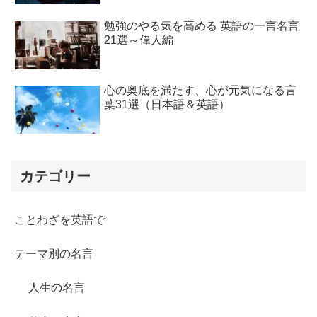
勉強のやる気を高める 英語の一言名言
21選～偉人編
心の奥底を満たす、心が元気になる言
葉31選（日本語＆英語）
カテゴリー
ことわざを英語で
テーマ別の名言
人生の名言