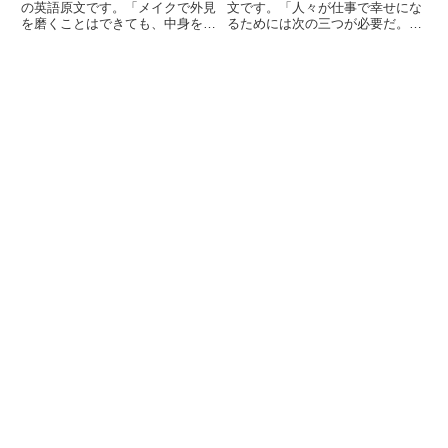
もしない限りね。
ぎないこと、そして、やれ
の英語原文です。「メイクで外見
文です。「人々が仕事で幸せにな
を磨くことはできても、中身を磨
るためには次の三つが必要だ。そ
ばうまくいくと感じている
くことはできません。メイクごと
の仕事に向いていること、働きす
ことだ。
食べでもしない限りね。」
ぎないこと、そして、やればうま
くいくと感じていることだ。」