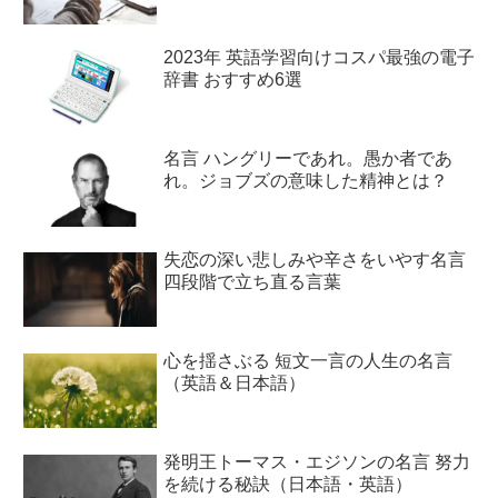
2023年 英語学習向けコスパ最強の電子
辞書 おすすめ6選
名言 ハングリーであれ。愚か者であ
れ。ジョブズの意味した精神とは？
失恋の深い悲しみや辛さをいやす名言
四段階で立ち直る言葉
心を揺さぶる 短文一言の人生の名言
（英語＆日本語）
発明王トーマス・エジソンの名言 努力
を続ける秘訣（日本語・英語）