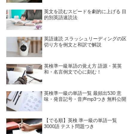
英文を読むスピードを劇的に上げる 目
的別英語速読法
英語速読 スラッシュリーディングの区
切り方を例文と和訳で解説
英検準一級単語の覚え方 語源・英英
和・名言例文で心に刻む！
英検準一級の単語一覧 最頻出530 意
味・発音記号・音声mp3つき 無料公開
【でる順】英検 準一級の単語一覧
3000語 テスト問題つき