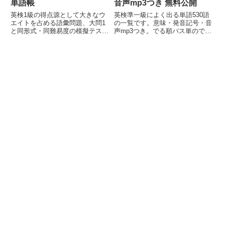
単語帳
音声mp3つき 無料公開
英検1級の得点源として大きなウ
英検準一級によく出る単語530語
エイトを占める語彙問題、大問1
の一覧です。意味・発音記号・音
と同形式・同難易度の模擬テスト
声mp3つき。でる順パス単のでる
3回分です。単語の暗記や、試験
度Aの500語もすべて含まれてい
直前のチェックにどうぞ。解答と
ます。さらに詳しい、英単語の覚
問題文の和訳付き。おすすめの単
え方、語源、英英辞典の語義とそ
語帳もご紹介しています。
の和訳、例文のついたページへの
リンクも掲載。