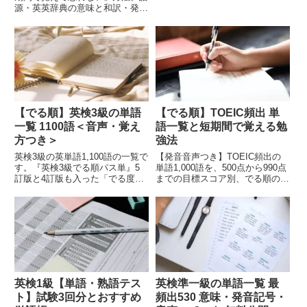
だ、レベル別です。印刷して使え
源・英英辞典の意味と和訳・発音
る無料PDFつき。直前対策にも。
mp3・名言の例文つき。準一級合
格後も単語を覚えやすくなりま
す。第22回は existence,
strategy, participation, architect,
ancestor, spot などの名詞です。
【でる順】TOEIC頻出 単
【でる順】英検3級の単語
語一覧と短期間で覚える勉
一覧 1100語＜音声・覚え
強法
方つき＞
【発音音声つき】TOEIC頻出の
英検3級の英単語1,100語の一覧で
単語1,000語を、500点から990点
す。『英検3級でる順パス単』5
までの目標スコア別、でる順の一
訂版と4訂版も入った「でる度」
覧にしました。必要なスコアレベ
順リスト。覚え方と、発音の音声
ルまでの単語を短期間で覚えるた
mp3もついています。単語は、で
めの勉強法もご紹介します。直前
る度順に100語ずつ11組に分けて
対策にも。
います。
英検1級【単語・熟語テス
英検準一級の単語一覧 最
ト】試験3回分とおすすめ
頻出530 意味・発音記号・