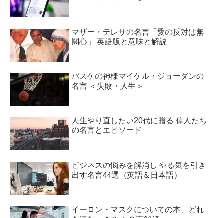
マザー・テレサの名言「愛の反対は無
関心」 英語版と意味と解説
バスケの神様マイケル・ジョーダンの
名言 ＜失敗・人生＞
人生やり直したい20代に贈る 偉人たち
の名言とエピソード
ビジネスの悩みを解消し やる気を引き
出す名言44選（英語＆日本語）
イーロン・マスクについての本、どれ