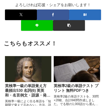
よろしければ応援・シェアをお願いします！
こちらもオススメ！
英検準一級の単語覚え方
英検準2級の単語テスト プ
最頻出530 名詞(6) 英英
リント 無料PDFつき
和・名言例文・語源・発音
英検準2級の単語テストを、30問
mp3無料公開
×28枚、合計840問作成しまし
英検準一級によく出る単語を「短
た。でる順の1,000語から選ん
期間で覚えて忘れない」方法。語