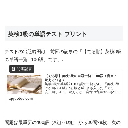
英検3級の単語テスト プリント
テストの出題範囲は、前回の記事の「【でる順】英検3級
の単語一覧 1100語」です。↓
【でる順】英検3級の単語一覧 1100語＜音声・
覚え方つき＞
英検3級の英単語1,100語の一覧です。『英検3級
でる順パス単』5訂版と4訂版も入った「でる
度」順リスト。覚え方と、発音の音声mp3もつい
ています。単語は、でる度順に100語ずつ11組に
ejquotes.com
分けています。
問題は最重要の400語（A組～D組）から30問×8枚、次の