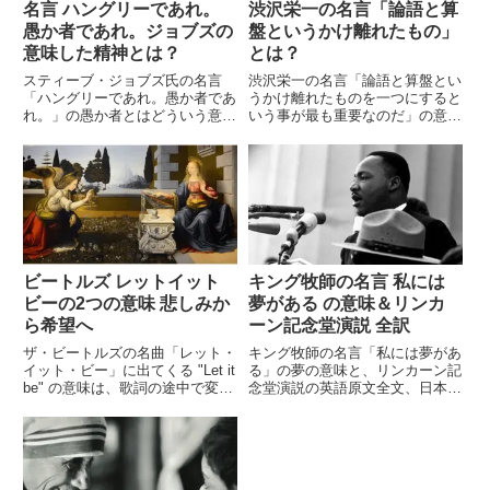
名言 ハングリーであれ。
渋沢栄一の名言「論語と算
愚か者であれ。ジョブズの
盤というかけ離れたもの」
意味した精神とは？
とは？
スティーブ・ジョブズ氏の名言
渋沢栄一の名言「論語と算盤とい
「ハングリーであれ。愚か者であ
うかけ離れたものを一つにすると
れ。」の愚か者とはどういう意味
いう事が最も重要なのだ」の意味
なのか、この名言の含まれるスピ
と、彼の思想のもとになった出来
ーチの前後から考察します。
事についてご紹介します。渋沢の
思想は現代にも受け継がれ、大河
ドラマの主人公や新一万円札の肖
像画に選ばれ、今また注目を集め
ています。
ビートルズ レットイット
キング牧師の名言 私には
ビーの2つの意味 悲しみか
夢がある の意味＆リンカ
ら希望へ
ーン記念堂演説 全訳
ザ・ビートルズの名曲「レット・
キング牧師の名言「私には夢があ
イット・ビー」に出てくる "Let it
る」の夢の意味と、リンカーン記
be" の意味は、歌詞の途中で変わ
念堂演説の英語原文全文、日本語
っています。最初は「なんとかな
の全訳をご紹介します。映像と音
るわよ、これ以上悩まないで」と
声、公民権運動やワシントン大行
いう慰めの言葉であり、第3連で
進、この演説の背景についてのま
は曲の作られた当時の……
とめもご紹介します。