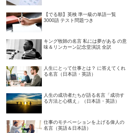
【でる順】英検 準一級の単語一覧
3000語 テスト問題つき
キング牧師の名言 私には夢がある の意
味＆リンカーン記念堂演説 全訳
人生にとって仕事とは？ に答えてくれ
る名言（日本語・英語）
人生の成功者たちが語る名言「成功す
る方法と心構え」（日本語・英語）
仕事のモチベーションを上げる偉人の
名言（英語＆日本語）