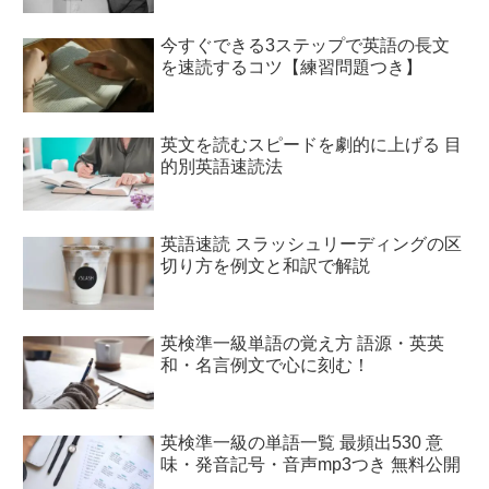
今すぐできる3ステップで英語の長文
を速読するコツ【練習問題つき】
英文を読むスピードを劇的に上げる 目
的別英語速読法
英語速読 スラッシュリーディングの区
切り方を例文と和訳で解説
英検準一級単語の覚え方 語源・英英
和・名言例文で心に刻む！
英検準一級の単語一覧 最頻出530 意
味・発音記号・音声mp3つき 無料公開