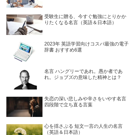
受験生に贈る、今すぐ勉強にとりかか
りたくなる名言（英語＆日本語）
2023年 英語学習向けコスパ最強の電子
辞書 おすすめ6選
名言 ハングリーであれ。愚か者であ
れ。ジョブズの意味した精神とは？
失恋の深い悲しみや辛さをいやす名言
四段階で立ち直る言葉
心を揺さぶる 短文一言の人生の名言
（英語＆日本語）