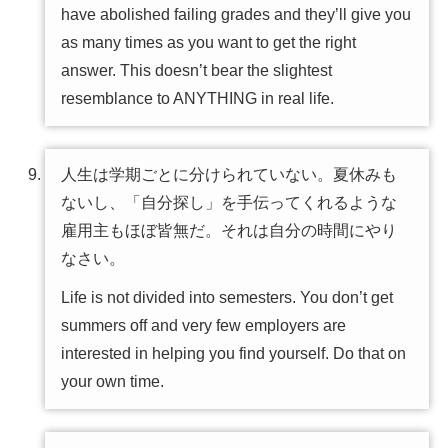
have abolished failing grades and they’ll give you
as many times as you want to get the right
answer. This doesn’t bear the slightest
resemblance to ANYTHING in real life.
人生は学期ごとに分けられていない。夏休みも
ないし、「自分探し」を手伝ってくれるような
雇用主もほぼ皆無だ。それは自分の時間にやり
なさい。
Life is not divided into semesters. You don’t get
summers off and very few employers are
interested in helping you find yourself. Do that on
your own time.