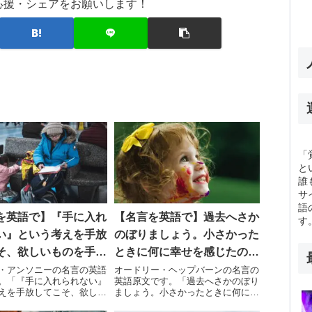
応援・シェアをお願いします！
「
と
誰
サ
語
を英語で】『手に入れ
【名言を英語で】過去へさか
す
い』という考えを手放
のぼりましょう。小さかった
そ、欲しいものを手に
ときに何に幸せを感じたのか
れるのです。
をさがすの。
・アンソニーの名言の英語
オードリー・ヘップバーンの名言の
。「『手に入れられない』
英語原文です。「過去へさかのぼり
えを手放してこそ、欲しい
ましょう。小さかったときに何に幸
に入れられるのです。」
せを感じたのかをさがすの。私たち