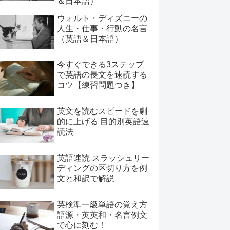
＆日本語）
ウォルト・ディズニーの
人生・仕事・行動の名言
（英語＆日本語）
今すぐできる3ステップ
で英語の長文を速読する
コツ【練習問題つき】
英文を読むスピードを劇
的に上げる 目的別英語速
読法
英語速読 スラッシュリー
ディングの区切り方を例
文と和訳で解説
英検準一級単語の覚え方
語源・英英和・名言例文
で心に刻む！