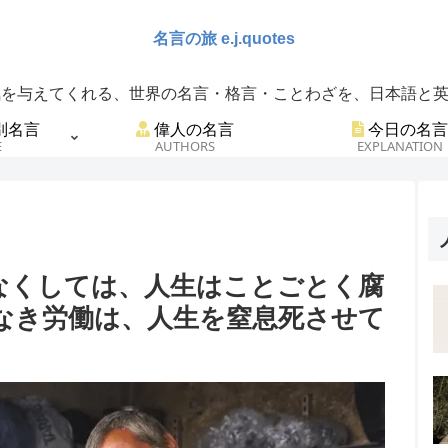
を与えてくれる、世界の名言・格言・ことわざを、日本語と英語
別名言
偉人の名言
今日の名言
E
AUTHORS
EXPLANATION
なくしては、人生はことごとく腐
なき労働は、人生を窒息死させて