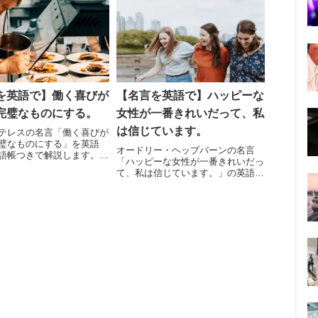
はみんな成長した子供。本当に…。
だから人は回想し、愛したものや気
付いた現実を探し求めるべきなので
す。」
を英語で】働く喜びが
【名言を英語で】ハッピーな
完璧なものにする。
女性が一番きれいだって、私
は信じています。
テレスの名言「働く喜びが
璧なものにする」を英語
オードリー・ヘップバーンの名言
語帳つきで解説します。働
「ハッピーな女性が一番きれいだっ
感じられる仕事とは？
て、私は信じています。」の英語原
文です。