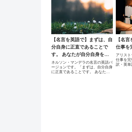
【名言を英語で】まずは、自
【名言
分自身に正直であることで
仕事を
す。 あなたが自分自身を変
アリスト
仕事を完
えなければ、あなたは社会に
ネルソン・マンデラの名言の英語バ
訳・英単
ージョンです。「まずは、自分自身
影響を及ぼすことはできませ
く喜びを
に正直であることです。 あなたが
ん…
自分自身を変えなければ、あなたは
社会に影響を及ぼすことはできませ
ん...偉大なる平和主義者は、すべて
誠実で正直であり、謙虚さを持つ
人々です。」