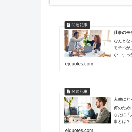
仕事のモ
なんとな
モチベが
か、引っ
とって、
ejquotes.com
にやる気
人生にと
何のため
なたに「
事とは？
（むな）
ejquotes.com