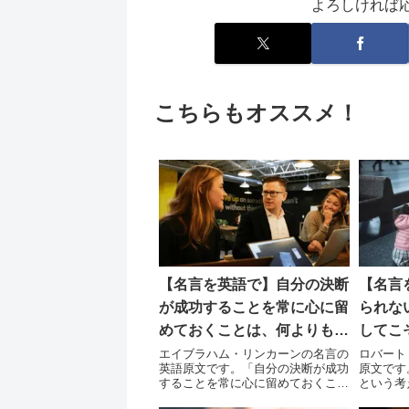
よろしければ
こちらもオススメ！
【名言を英語で】自分の決断
【名言
が成功することを常に心に留
られな
めておくことは、何よりも重
してこ
要である。
入れら
エイブラハム・リンカーンの名言の
ロバート
英語原文です。「自分の決断が成功
原文です
することを常に心に留めておくこと
という考
は、何よりも重要である。」
ものを手