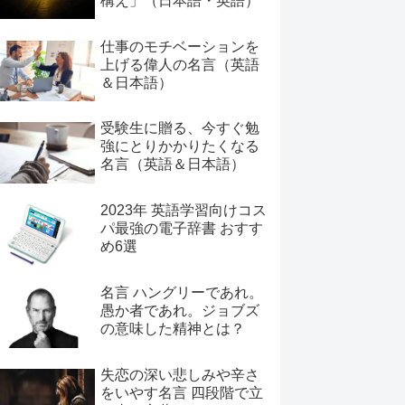
構え」（日本語・英語）
仕事のモチベーションを
上げる偉人の名言（英語
＆日本語）
受験生に贈る、今すぐ勉
強にとりかかりたくなる
名言（英語＆日本語）
2023年 英語学習向けコス
パ最強の電子辞書 おすす
め6選
名言 ハングリーであれ。
愚か者であれ。ジョブズ
の意味した精神とは？
失恋の深い悲しみや辛さ
をいやす名言 四段階で立