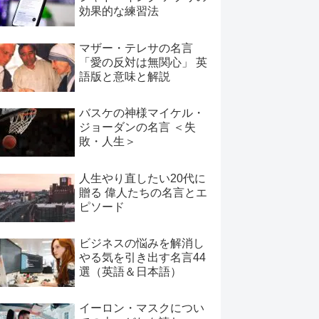
効果的な練習法
マザー・テレサの名言
「愛の反対は無関心」 英
語版と意味と解説
バスケの神様マイケル・
ジョーダンの名言 ＜失
敗・人生＞
人生やり直したい20代に
贈る 偉人たちの名言とエ
ピソード
ビジネスの悩みを解消し
やる気を引き出す名言44
選（英語＆日本語）
イーロン・マスクについ