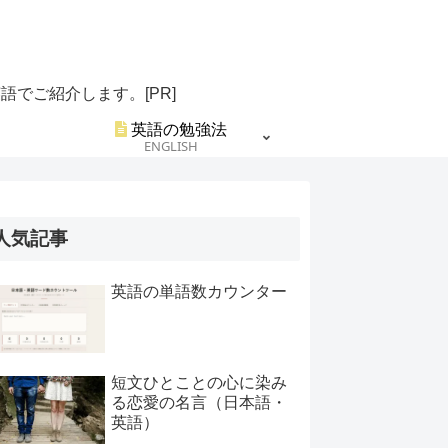
でご紹介します。[PR]
英語の勉強法
ENGLISH
人気記事
英語の単語数カウンター
短文ひとことの心に染み
る恋愛の名言（日本語・
英語）