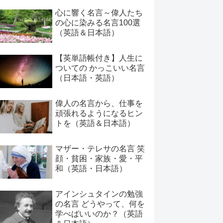
心に響く名言～偉人たち
の心に染みる名言100選
（英語＆日本語）
【英単語帳付き】人生に
ついての かっこいい名言
（日本語・英語）
偉人の名言から、仕事を
頑張れるようになるヒン
トを（英語＆日本語）
マザー・テレサの名言 笑
顔・貧困・家族・愛・平
和（英語・日本語）
アインシュタインの勉強
の名言 どうやって、何を
学べばいいのか？（英語