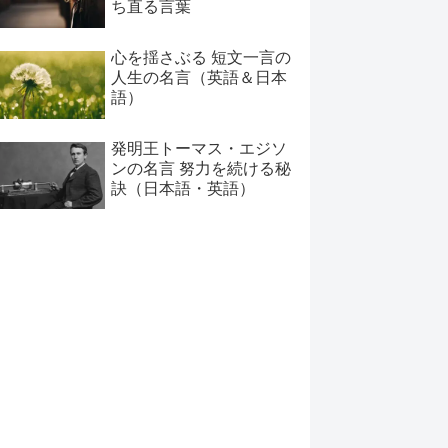
ち直る言葉
心を揺さぶる 短文一言の
人生の名言（英語＆日本
語）
発明王トーマス・エジソ
ンの名言 努力を続ける秘
訣（日本語・英語）