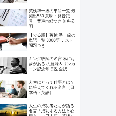
英検準一級の単語一覧 最
頻出530 意味・発音記
号・音声mp3つき 無料公
開
【でる順】英検 準一級の
単語一覧 3000語 テスト
問題つき
キング牧師の名言 私には
夢がある の意味＆リンカ
ーン記念堂演説 全訳
人生にとって仕事とは？
に答えてくれる名言（日
本語・英語）
人生の成功者たちが語る
名言「成功する方法と心