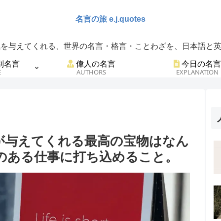
を与えてくれる、世界の名言・格言・ことわざを、日本語と英語
別名言
偉人の名言
今日の名言
E
AUTHORS
EXPLANATION
が与えてくれる最高の宝物はなん
のある仕事に打ち込めること。