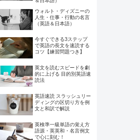
＆日本語）
ウォルト・ディズニーの
人生・仕事・行動の名言
（英語＆日本語）
今すぐできる3ステップ
で英語の長文を速読する
コツ【練習問題つき】
英文を読むスピードを劇
的に上げる 目的別英語速
読法
英語速読 スラッシュリー
ディングの区切り方を例
文と和訳で解説
英検準一級単語の覚え方
語源・英英和・名言例文
で心に刻む！