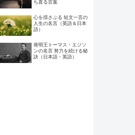
ち直る言葉
心を揺さぶる 短文一言の
人生の名言（英語＆日本
語）
発明王トーマス・エジソ
ンの名言 努力を続ける秘
訣（日本語・英語）