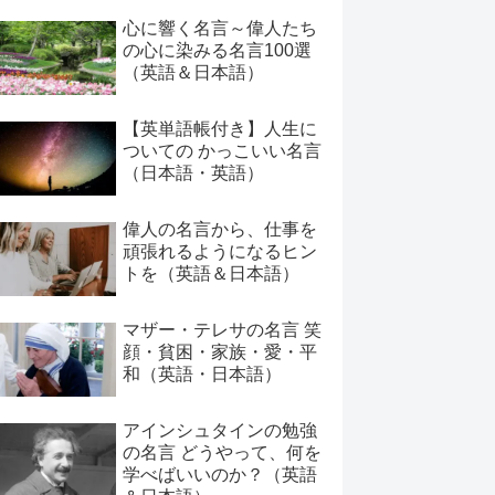
心に響く名言～偉人たち
の心に染みる名言100選
（英語＆日本語）
【英単語帳付き】人生に
ついての かっこいい名言
（日本語・英語）
偉人の名言から、仕事を
頑張れるようになるヒン
トを（英語＆日本語）
マザー・テレサの名言 笑
顔・貧困・家族・愛・平
和（英語・日本語）
アインシュタインの勉強
の名言 どうやって、何を
学べばいいのか？（英語