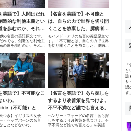
を英語で】人間はだれ
【名言を英語で】不可能と
創造的な利他主義とい
は、自らの力で世界を切り開
道を歩むのか、それと
くことを放棄した、臆病者の
的な利己主義という闇
言葉だ。
師の名言の英語原文です。
モハメド・アリの名言の英語原文で
だれでも、創造的な利他主
す。「不可能とは、自らの力で世界
歩むのか決断しなけれ
光の道を歩むのか、それと
を切り開くことを放棄した、臆病者
ない。
な利己主義という闇の道を
の言葉だ。不可能とは、現状に甘ん
決断しなければならな
じるための言い訳にすぎない。不可
能とは、事実ですらなく、単なる先
入観だ。不可能とは、誰かに決めつ
「
けられること…
と
誰
サ
語
す
を英語で】不可能なこ
【名言を英語で】あら探しを
ないわ。
するより改善策を見つけよ。
ssible（不可能）とい
不平不満など誰でも言える。
I’m possible（私
帳つき】イギリスの女優、
ヘンリー・フォードの名言「あら探
ー・ヘップバーンの名言
しをするより改善策を見つけよ。不
きる）と書いてあるの
なことなどないわ。
平不満など誰でも言える」を英語原
。
sible（不可能）という言葉
文・英単語帳とともにご紹介しま