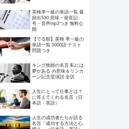
英検準一級の単語一覧 最
頻出530 意味・発音記
号・音声mp3つき 無料公
開
【でる順】英検 準一級の
単語一覧 3000語 テスト
問題つき
キング牧師の名言 私には
夢がある の意味＆リンカ
ーン記念堂演説 全訳
人生にとって仕事とは？
に答えてくれる名言（日
本語・英語）
人生の成功者たちが語る
名言「成功する方法と心