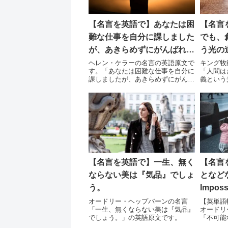
【名言を英語で】あなたは困
【名言
難な仕事を自分に課しました
でも、
が、あきらめずにがんばれ
う光の
ば、うまく行くのです。
も破壊
ヘレン・ケラーの名言の英語原文で
キング牧
す。「あなたは困難な仕事を自分に
「人間は
の道を
課しましたが、あきらめずにがんば
義という
ばなら
れば、うまく行くのです。そして、
も破壊的
成功への障害を克服することが喜び
歩むのか
となるでしょう。」
い。」
【名言を英語で】一生、無く
【名言
ならない美は『気品』でしょ
となど
う。
Impo
う言葉に、
オードリー・ヘップバーンの名言
【英単語
「一生、無くならない美は『気品』
オードリ
にはで
でしょう。」の英語原文です。
「不可能
だから
Impos