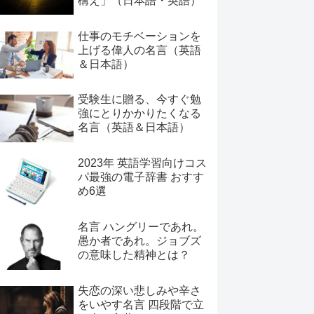
構え」（日本語・英語）
仕事のモチベーションを
上げる偉人の名言（英語
＆日本語）
受験生に贈る、今すぐ勉
強にとりかかりたくなる
名言（英語＆日本語）
2023年 英語学習向けコス
パ最強の電子辞書 おすす
め6選
名言 ハングリーであれ。
愚か者であれ。ジョブズ
の意味した精神とは？
失恋の深い悲しみや辛さ
をいやす名言 四段階で立