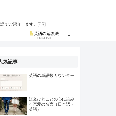
でご紹介します。[PR]
英語の勉強法
ENGLISH
人気記事
英語の単語数カウンター
短文ひとことの心に染み
る恋愛の名言（日本語・
英語）