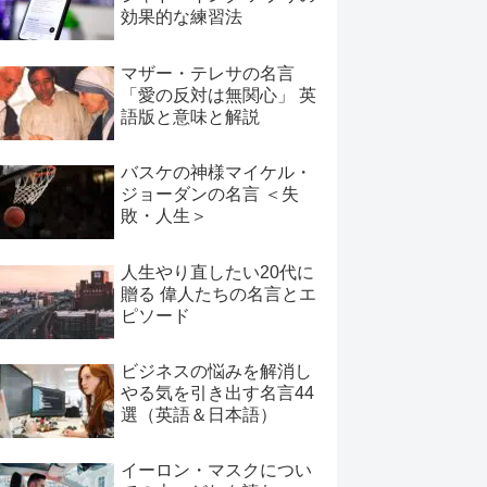
効果的な練習法
マザー・テレサの名言
「愛の反対は無関心」 英
語版と意味と解説
バスケの神様マイケル・
ジョーダンの名言 ＜失
敗・人生＞
人生やり直したい20代に
贈る 偉人たちの名言とエ
ピソード
ビジネスの悩みを解消し
やる気を引き出す名言44
選（英語＆日本語）
イーロン・マスクについ